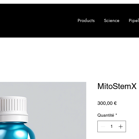
Products
Science
Pipel
MitoStemX 
Prix
300,00 €
Quantité
*